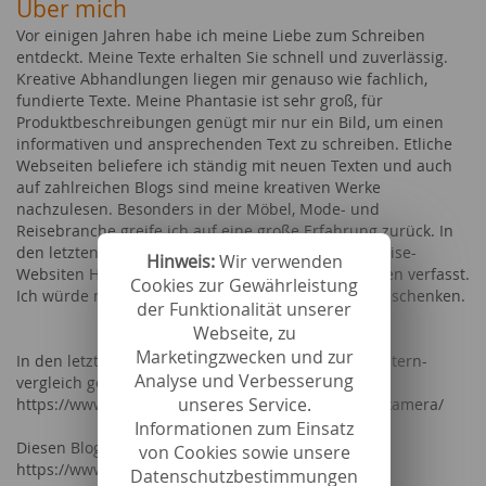
Über mich
Vor einigen Jahren habe ich meine Liebe zum Schreiben
entdeckt. Meine Texte erhalten Sie schnell und zuverlässig.
Kreative Abhandlungen liegen mir genauso wie fachlich,
fundierte Texte. Meine Phantasie ist sehr groß, für
Produktbeschreibungen genügt mir nur ein Bild, um einen
informativen und ansprechenden Text zu schreiben. Etliche
Webseiten beliefere ich ständig mit neuen Texten und auch
auf zahlreichen Blogs sind meine kreativen Werke
nachzulesen. Besonders in der Möbel, Mode- und
Reisebranche greife ich auf eine große Erfahrung zurück. In
den letzten Jahren habe ich für HRS und andere Reise-
Hinweis:
Wir verwenden
Websiten Hunderte von Destinationsbeschreibungen verfasst.
Cookies zur Gewährleistung
Ich würde mich freuen, wenn Sie mir Ihr Vertrauen schenken.
der Funktionalität unserer
Webseite, zu
Marketingzwecken und zur
In den letzten Jahren habe ich sehr viele Texte für stern-
Analyse und Verbesserung
vergleich geschrieben - hier ein Probetext
unseres Service.
https://www.stern.de/vergleich/nikon-spiegelreflexkamera/
Informationen zum Einsatz
Diesen Blog befülle ich regelmäßig mit Texten:
von Cookies sowie unsere
https://www.elitebonus.de/blog/
Datenschutzbestimmungen