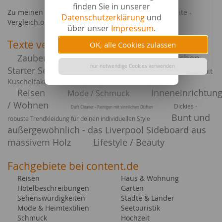
finden Sie in unserer
Zu meinen letzten Auftraggebern gehörte die Website -
Datenschutzerklärung
und
Vergleich.org.
über unser
Impressum
.
Texte verfasst zu
OK, alle Cookies zulassen
Zauberhafte Gel Nägel mit dem praktischen
nur notwendige Cookies verwenden
Starter Set
Trendige Bettwäsche in Biber-Qualität mit
Kuschelfaktor
Klassik meets Qualität - die neuen Taschen von Bree
Reisen
Inneneinrichtun
Mode / Schmuck
/ Wohnen
Dickies -
Duft Cleaner - Reinigen mit sinnlichen Düften
Bunt und
robuste Trendkleidung für deinen individuellen Style
außergewöhnlich - das Liverpool Sideboard aus
massivem Holz
Lifestyle / Beauty
Fachgebiete bei content.de
Reisen
Haus & Wohnung
Hotelbeschreibungen
Garten
Sehenswürdigkeiten
Städte & Länder
Mode & Heimtextilien
Seetouristik
Schmuck
Hochzeit