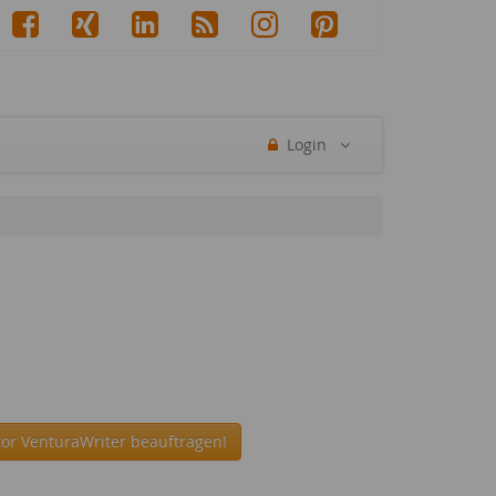
Login
or VenturaWriter beauftragen!