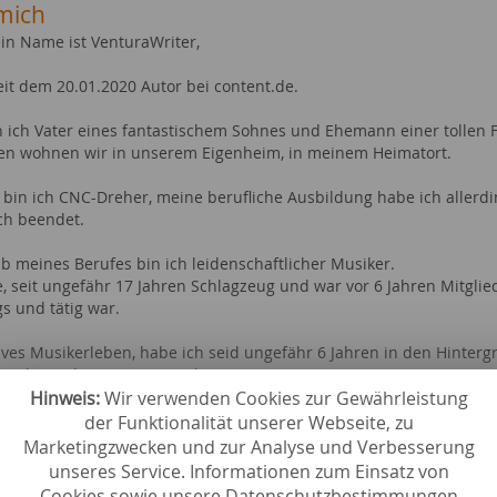
mich
ein Name ist VenturaWriter,
eit dem 20.01.2020 Autor bei content.de.
in ich Vater eines fantastischem Sohnes und Ehemann einer tollen 
 wohnen wir in unserem Eigenheim, in meinem Heimatort.
 bin ich CNC-Dreher, meine berufliche Ausbildung habe ich allerdin
ich beendet.
b meines Berufes bin ich leidenschaftlicher Musiker.
le, seit ungefähr 17 Jahren Schlagzeug und war vor 6 Jahren Mitgli
s und tätig war.
ives Musikerleben, habe ich seid ungefähr 6 Jahren in den Hinter
amilie und unserem Eigenheim.
Hinweis:
Wir verwenden Cookies zur Gewährleistung
che ich eine neue Herausforderung als Autor, und bin gespannt auf 
der Funktionalität unserer Webseite, zu
ebiete bei content.de
Marketingzwecken und zur Analyse und Verbesserung
unseres Service. Informationen zum Einsatz von
r
Familie 
Cookies sowie unsere Datenschutzbestimmungen
hen
saisonale