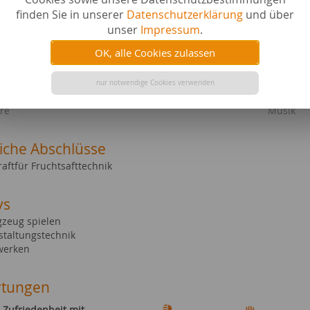
finden Sie in unserer
Datenschutzerklärung
und über
terspiele
Hifi &TV 
zeug
Hobby & 
unser
Impressum
.
 & Inneneinrichtung
Musikins
OK, alle Cookies zulassen
ige Technik
Liebe & 
ierbedarf
Events a
altsgeräte
Gesellsc
nur notwendige Cookies verwenden
schaft & Politik
Technik 
ere
Musik
liche Abschlüsse
aftfür Fruchtsafttechnik
ys
gzeug spielen
staltungstechnik
werken
tungen
Zufriedenheit mit