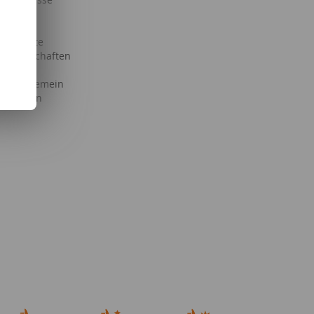
& Co.
Freizeit
trumente
Partnerschaften
llgemein
haft allgemein
allgemein