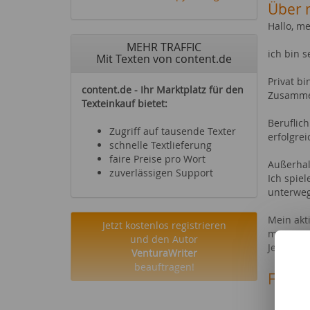
Über 
Hallo, m
MEHR TRAFFIC
ich bin s
Mit Texten von content.de
Privat b
content.de - Ihr Marktplatz für den
Zusammen
Texteinkauf bietet:
Beruflich
Zugriff auf tausende Texter
erfolgre
schnelle Textlieferung
faire Preise pro Wort
Außerhal
zuverlässigen Support
Ich spie
unterweg
Mein akt
Jetzt kostenlos registrieren
meiner F
und den Autor
Jetzt su
VenturaWriter
beauftragen!
Fachg
Büche
Rauc