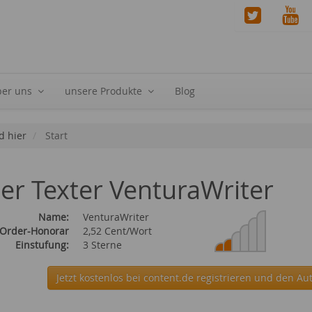
ber uns
unsere Produkte
Blog
d hier
Start
ier Texter VenturaWriter
Name:
VenturaWriter
 Order-Honorar
2,52 Cent/Wort
Einstufung:
3 Sterne
Jetzt kostenlos bei content.de
registrieren und den Aut