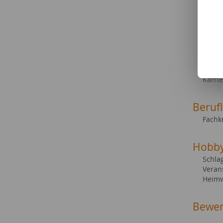
Compu
Spiel
Möbel
sonst
Heimt
Haush
Gesell
Karri
Beruf
Fachkr
Hobb
Schla
Veran
Heim
Bewer