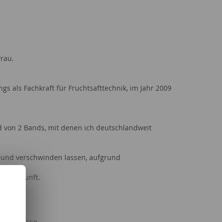
Frau.
gs als Fachkraft für Fruchtsafttechnik, im Jahr 2009
ed von 2 Bands, mit denen ich deutschlandweit
grund verschwinden lassen, aufgrund
die Zukunft.
& Kind
 Ereignisse