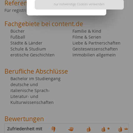
Referenztexte
nur notwendige Cookies verwenden
Für registrierte Kunden im Account einsehbar
Fachgebiete bei content.de
Bücher
Familie & Kind
Fußball
Filme & Serien
Städte & Länder
Liebe & Partnerschaften
Schule & Studium
Geisteswissenschaften
erotische Geschichten
Immobilien allgemein
Berufliche Abschlüsse
Bachelor im Studiengang
deutsche und
italienische Sprach-
Literatur- und
Kulturwissenschaften
Bewertungen
Zufriedenheit mit