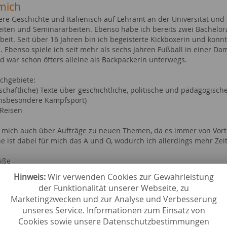
mich
iere Geschichte und Italienisch auf Lehramt an der Universität und
iten und Seminararbeiten. Ebenso habe ich bereits zwei Bachelora
beit. Seit über 16 Jahren bin ich begeisterte Kickboxerin und kon
 Ebenso spiele ich seit mehr als sechs Jahren Fußball in einer Dam
d war schon öfters alleine als Backpackerin unterwegs.
chgebiete:
nschaftliche) Texte über geschichtliche, politische und pädagogisc
(insbesondere Kampfsport)
/Reisen
e mich auch über Aufträge zu neuen Themen, da es immer von Vorteil
e ist dabei für mich das A und O, wodurch ich allerdings mehr Zeit
üße
Hinweis:
Wir verwenden Cookies zur Gewährleistung
der Funktionalität unserer Webseite, zu
ebiete bei content.de
Marketingzwecken und zur Analyse und Verbesserung
n
Gesellsch
unseres Service. Informationen zum Einsatz von
ys
Filme & 
Cookies sowie unsere Datenschutzbestimmungen
 iPad & Co.
Hobby & 