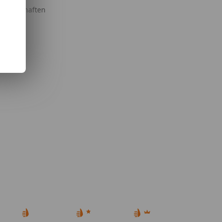
issenschaften
llgemein
lgemein