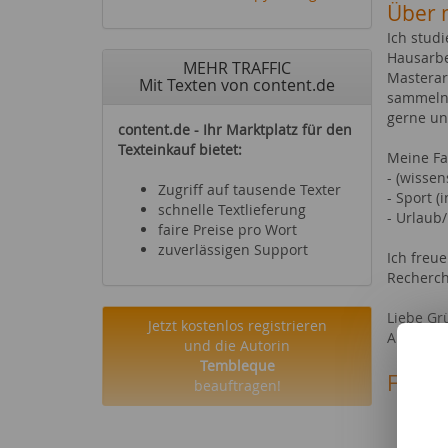
Über 
Ich stud
Hausarbe
MEHR TRAFFIC
Masterar
Mit Texten von content.de
sammeln.
gerne un
content.de - Ihr Marktplatz für den
Texteinkauf bietet:
Meine Fa
- (wisse
Zugriff auf tausende Texter
- Sport 
schnelle Textlieferung
- Urlaub
faire Preise pro Wort
zuverlässigen Support
Ich freu
Recherch
Liebe Gr
Jetzt kostenlos registrieren
Anna
und die Autorin
Tembleque
Fachg
beauftragen!
Reise
Hand
iPod &