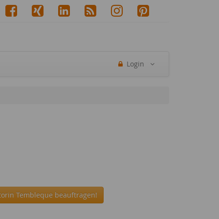
Login
torin Tembleque beauftragen!