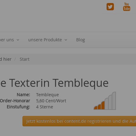
ber uns
unsere Produkte
Blog
d hier
Start
ie Texterin Tembleque
Name:
Tembleque
 Order-Honorar
5,60 Cent/Wort
Einstufung:
4 Sterne
Jetzt kostenlos bei content.de
registrieren und die Au