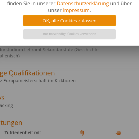
finden Sie in unserer
Datenschutzerklärung
und über
& Kunst
Geistesw
unser
Impressum
.
l Media
Events a
e & Länder
Tiere al
OK, alle Cookies zulassen
e & Studium
Musik
nur notwendige Cookies verwenden
liche Abschlüsse
lorstudium Lehramt Sekundarstufe (Geschichte
alienisch)
ge Qualifikationen
atz Europameisterschaft im Kickboxen
ys
acking
tungen
Zufriedenheit mit