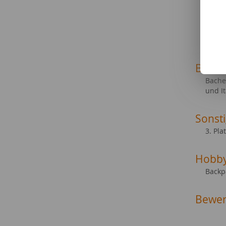
Foto 
Socia
Städt
Schul
Beruf
Bache
und It
Sonsti
3. Pl
Hobb
Backp
Bewer