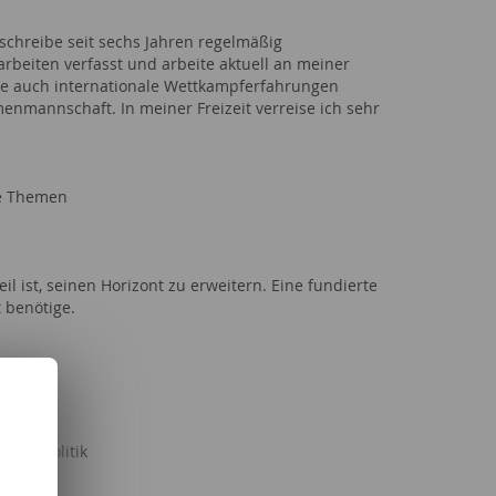
 schreibe seit sechs Jahren regelmäßig
rbeiten verfasst und arbeite aktuell an meiner
nte auch internationale Wettkampferfahrungen
enmannschaft. In meiner Freizeit verreise ich sehr
he Themen
 ist, seinen Horizont zu erweitern. Eine fundierte
 benötige.
aft & Politik
Serien
Freizeit