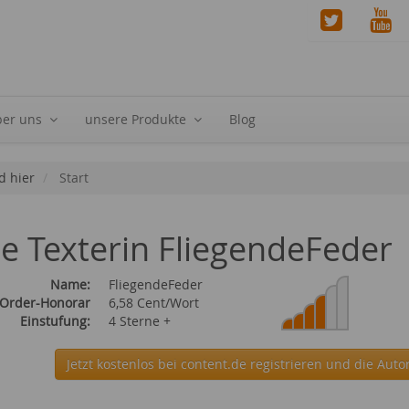
ber uns
unsere Produkte
Blog
d hier
Start
ie Texterin FliegendeFeder
Name:
FliegendeFeder
 Order-Honorar
6,58 Cent/Wort
Einstufung:
4 Sterne +
Jetzt kostenlos bei content.de
registrieren und die Auto