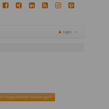
Login
rin FliegendeFeder beauftragen!