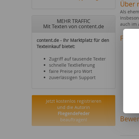
Über 
Als ehema
Insbeson
MEHR TRAFFIC
auch im 
Mit Texten von content.de
Fachg
content.de - Ihr Marktplatz für den
Geldan
Texteinkauf bietet:
Büche
Strom
Zugriff auf tausende Texter
altern
schnelle Textlieferung
Kredi
faire Preise pro Wort
Schul
zuverlässigen Support
Karri
Hifi &
Filme
Jetzt kostenlos registrieren
Recht
und die Autorin
FliegendeFeder
Bewer
beauftragen!