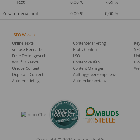
Text
0,00 %
7,69 %
Zusammenarbeit
0,00 %
0,00 %
SEO-Wissen
Online Texte
Content-Marketing
Key
seriöse Heimarbeit
Erotik Content
SE
Freie Texter gesucht
LSO
Uni
WDF*IDF-Texte
Content kaufen
Blo
Unique Content
Content Manager
Web
Duplicate Content
Auftraggeberkompetenz
Autorenbriefing
Autorenkompetenz
Copyright © 2026 content.de AG