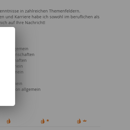
h Kenntnisse in zahlreichen Themenfeldern.
ten und Karriere habe ich sowohl im beruflichen als
ich auf Ihre Nachricht!
ft
haft allgemein
ftswissenschaften
issenschaften
s allgemein
g allgemein
g allgemein
unikation allgemein