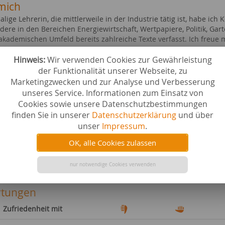
mich
lige Lehrerin, die mittlerweile in der Industrie tätig ist, habe ic
dere in den Bereichen Energiewirtschaft, Wertpapiere, Politik, Gar
akademischen Umfeld bereits zahlreiche Texte verfasst. Ich freue m
Hinweis:
Wir verwenden Cookies zur Gewährleistung
ebiete bei content.de
der Funktionalität unserer Webseite, zu
lagen (z.B. Aktien, WePa, etc.)
Wirtscha
Marketingzwecken und zur Analyse und Verbesserung
r
Wissensc
unseres Service. Informationen zum Einsatz von
 & Gas
Wirtscha
Cookies sowie unsere Datenschutzbestimmungen
ative Energien
Geistesw
finden Sie in unserer
Datenschutzerklärung
und über
te
Tourismu
e & Studium
Ernährun
unser
Impressum
.
ere
Musik
OK, alle Cookies zulassen
TV & Co.
Marketin
 & Serien
Telekomm
 & Gesetz
Uhren
nur notwendige Cookies verwenden
tungen
Zufriedenheit mit