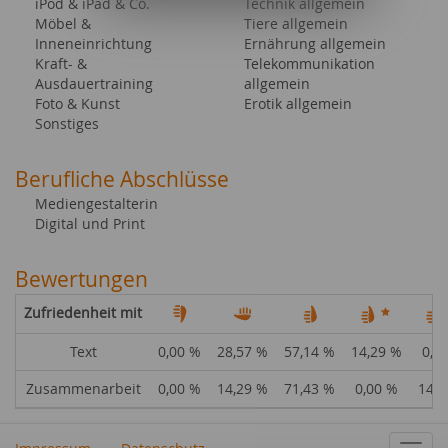
iPod & iPad & Co.
Technik allgemein
Möbel &
Tiere allgemein
Inneneinrichtung
Ernährung allgemein
Kraft- &
Telekommunikation
Ausdauertraining
allgemein
Foto & Kunst
Erotik allgemein
Sonstiges
Berufliche Abschlüsse
Mediengestalterin
Digital und Print
Bewertungen
Zufriedenheit mit
Text
0,00 %
28,57 %
57,14 %
14,29 %
0,0
Zusammenarbeit
0,00 %
14,29 %
71,43 %
0,00 %
14,2