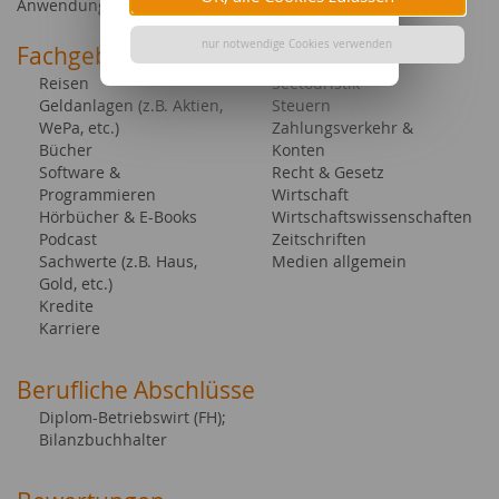
Anwendung erläutert.
nur notwendige Cookies verwenden
Fachgebiete bei content.de
Reisen
Seetouristik
Geldanlagen (z.B. Aktien,
Steuern
WePa, etc.)
Zahlungsverkehr &
Bücher
Konten
Software &
Recht & Gesetz
Programmieren
Wirtschaft
Hörbücher & E-Books
Wirtschaftswissenschaften
Podcast
Zeitschriften
Sachwerte (z.B. Haus,
Medien allgemein
Gold, etc.)
Kredite
Karriere
Berufliche Abschlüsse
Diplom-Betriebswirt (FH);
Bilanzbuchhalter