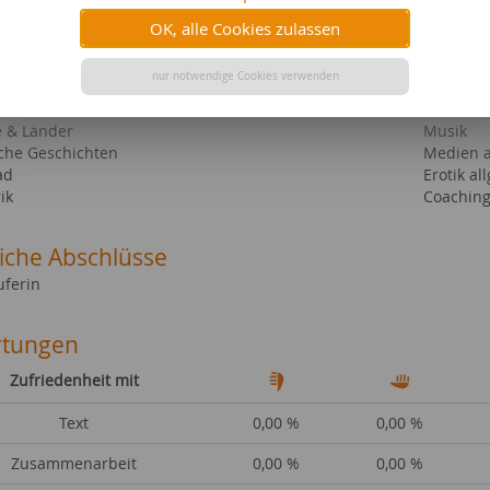
n
Geschen
OK, alle Cookies zulassen
 & Trinken
Liebe & 
terspiele
Geistesw
nur notwendige Cookies verwenden
 & Nutztiere
Tiere al
l Media
Ernährun
e & Länder
Musik
sche Geschichten
Medien a
ad
Erotik al
ik
Coaching
liche Abschlüsse
uferin
tungen
Zufriedenheit mit
Text
0,00 %
0,00 %
Zusammenarbeit
0,00 %
0,00 %