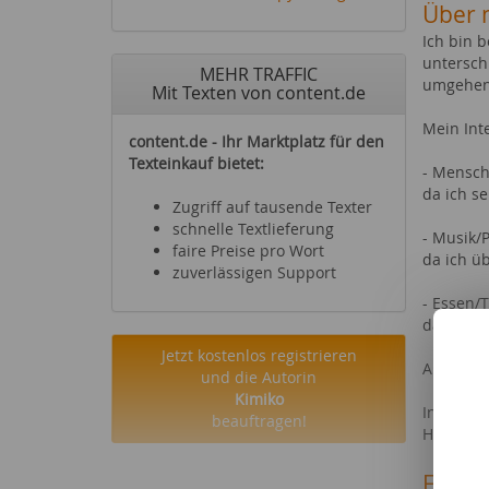
Über 
Ich bin b
untersch
MEHR TRAFFIC
umgehen
Mit Texten von content.de
Mein Int
content.de - Ihr Marktplatz für den
Texteinkauf bietet:
- Mensch
da ich s
Zugriff auf tausende Texter
schnelle Textlieferung
- Musik/
faire Preise pro Wort
da ich ü
zuverlässigen Support
- Essen/
da ich s
Jetzt kostenlos registrieren
Allerding
und die Autorin
Kimiko
In mir fi
beauftragen!
Herausfo
Fachg