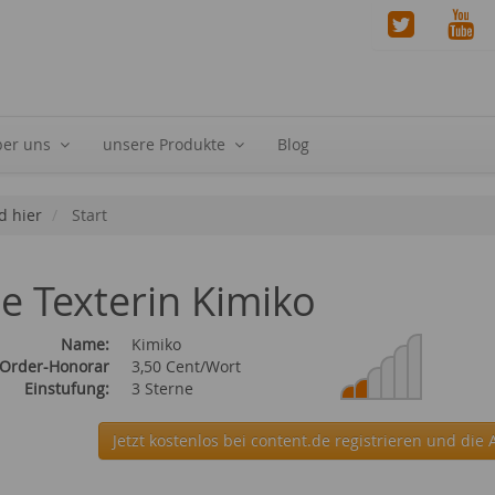
ber uns
unsere Produkte
Blog
d hier
Start
ie Texterin Kimiko
Name:
Kimiko
 Order-Honorar
3,50 Cent/Wort
Einstufung:
3 Sterne
Jetzt kostenlos bei content.de
registrieren und die 