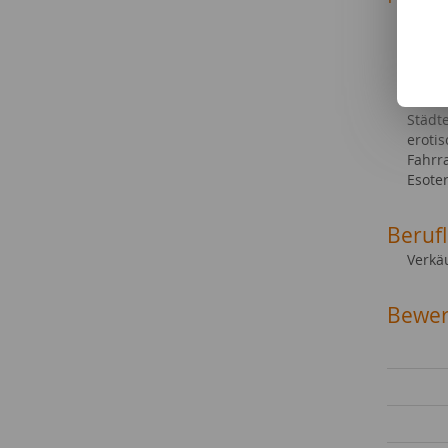
Reise
Essen
Compu
Haus-
Socia
Städt
eroti
Fahrr
Esoter
Beruf
Verkä
Bewer