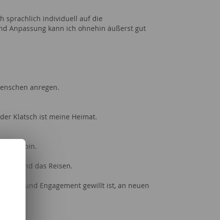
h sprachlich individuell auf die
nd Anpassung kann ich ohnehin äußerst gut
 Menschen anregen.
 der Klatsch ist meine Heimat.
 Köchin bin.
rologie und das Reisen.
enschaft und Engagement gewillt ist, an neuen