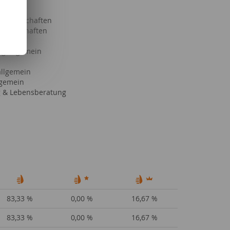
ke
Partnerschaften
issenschaften
lgemein
g allgemein
llgemein
lgemein
 & Lebensberatung
83,33 %
0,00 %
16,67 %
83,33 %
0,00 %
16,67 %