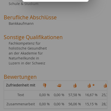
Schule & Studium
Berufliche Abschlüsse
Bankkaufmann
Sonstige Qualifikationen
Fachkompetenz für
holistische Gesundheit
an der Akademie für
Naturheilkunde in
Luzern in der Schweiz
Bewertungen
Zufriedenheit mit
Text
0,00 %
0,00 %
57,58 %
16,67 %
25,76
Zusammenarbeit
0,00 %
0,00 %
56,06 %
15,15 %
28,79