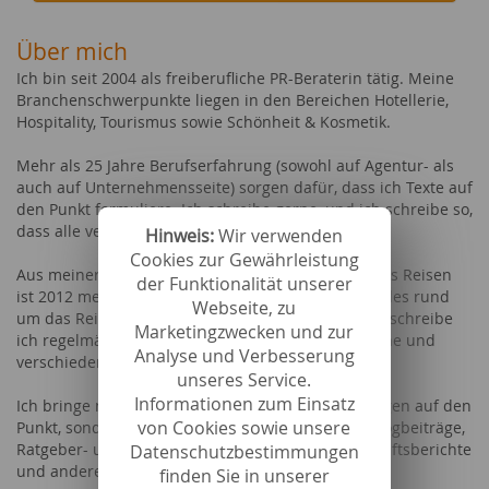
Über mich
Ich bin seit 2004 als freiberufliche PR-Beraterin tätig. Meine
Branchenschwerpunkte liegen in den Bereichen Hotellerie,
Hospitality, Tourismus sowie Schönheit & Kosmetik.
Mehr als 25 Jahre Berufserfahrung (sowohl auf Agentur- als
auch auf Unternehmensseite) sorgen dafür, dass ich Texte auf
den Punkt formuliere. Ich schreibe gerne, und ich schreibe so,
dass alle verstehen, was gemeint ist.
Hinweis:
Wir verwenden
Cookies zur Gewährleistung
Aus meiner Leidenschaft für das Schreiben und das Reisen
der Funktionalität unserer
ist 2012 mein Reiseblog entstanden, in dem sich alles rund
Webseite, zu
um das Reisen mit Hunden dreht. Darüber hinaus schreibe
Marketingzwecken und zur
ich regelmäßig Reisereportagen für Hundemagazine und
Analyse und Verbesserung
verschiedene Online-Portale.
unseres Service.
Informationen zum Einsatz
Ich bringe nicht nur Pressetexte und Reisereportagen auf den
von Cookies sowie unsere
Punkt, sondern schreibe auch Newsletter-Texte, Blogbeiträge,
Ratgeber- und Produkttexte sowie Texte für Geschäftsberichte
Datenschutzbestimmungen
und andere Marketingbroschüren.
finden Sie in unserer