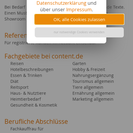
Datenschutzerklärung
und
Bei Bedarf überarbeite und optimiere ich bestehende Texte.
über unser
Impressum
.
Einen Mustertext der Autorin finden Sie in unserem
Showroom für content.de-Texter:
Graham & Brown
OK, alle Cookies zulassen
nur notwendige Cookies verwenden
Referenztexte
Für registrierte Kunden im Account einsehbar
Fachgebiete bei content.de
Reisen
Garten
Hotelbeschreibungen
Hobby & Freizeit
Essen & Trinken
Nahrungsergänzung
Diät
Tourismus allgemein
Reitsport
Tiere allgemein
Haus- & Nutztiere
Ernährung allgemein
Heimtierbedarf
Marketing allgemein
Gesundheit & Kosmetik
Berufliche Abschlüsse
Fachkauffrau für