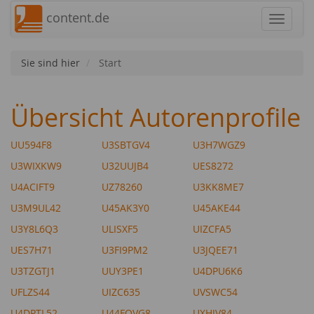
content.de
Navigat
Sie sind hier
Start
Übersicht Autorenprofile
UU594F8
U3SBTGV4
U3H7WGZ9
U3WIXKW9
U32UUJB4
UES8272
U4ACIFT9
UZ78260
U3KK8ME7
U3M9UL42
U45AK3Y0
U45AKE44
U3Y8L6Q3
ULISXF5
UIZCFA5
UES7H71
U3FI9PM2
U3JQEE71
U3TZGTJ1
UUY3PE1
U4DPU6K6
UFLZS44
UIZC635
UVSWC54
U4DPTL52
U44FQVG8
UXHJV84