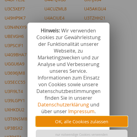
U3C5XEF7
U4CUZML8
U45AKGU4
U49HP9K7
U4ACIUE4
U3TZHH21
U3N4NXY9
U3LF2QN4
UPW5FT1
Hinweis:
Wir verwenden
UBEVGH6
U3XDSBJ5
UES86S0
Cookies zur Gewährleistung
der Funktionalität unserer
U3PSCIF1
ULIT3Z6
USFLAB5
Webseite, zu
U4G9BHA7
U3H7WE99
U3ZWAES5
Marketingzwecken und zur
Analyse und Verbesserung
UGGU6A9
U3222H31
U48MVL55
unseres Service.
U3696JM8
U42R4GI5
U46Y9390
Informationen zum Einsatz
U35ECC55
U39LGYS8
U3XDSLQ3
von Cookies sowie unsere
Datenschutzbestimmungen
U3FI9LT4
U39LGYZ6
UI6IB97
finden Sie in unserer
U39LGPY1
U3UUBK41
UIZCTZ6
Datenschutzerklärung
und
UXHKDU2
U3TZID97
über unser
Impressum
.
U3T6NSM8
U3QM8A93
OK, alle Cookies zulassen
UP3BSX2
U45ALED2
nur notwendige Cookies verwenden