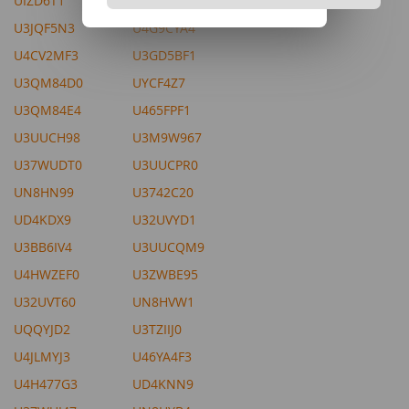
UIZD6T1
UHBPVH4
U3JQF5N3
U4G9CYA4
U4CV2MF3
U3GD5BF1
U3QM84D0
UYCF4Z7
U3QM84E4
U465FPF1
U3UUCH98
U3M9W967
U37WUDT0
U3UUCPR0
UN8HN99
U3742C20
UD4KDX9
U32UVYD1
U3BB6IV4
U3UUCQM9
U4HWZEF0
U3ZWBE95
U32UVT60
UN8HVW1
UQQYJD2
U3TZIIJ0
U4JLMYJ3
U46YA4F3
U4H477G3
UD4KNN9