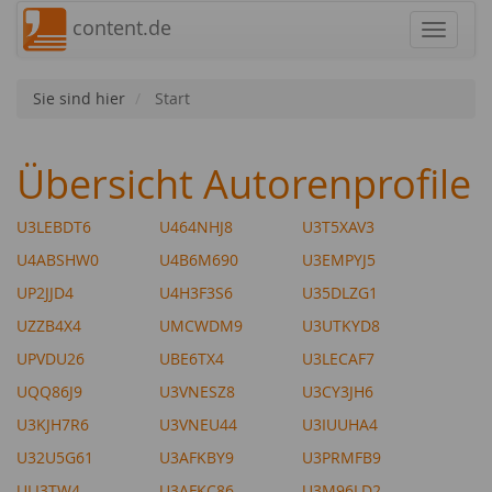
content.de
Navigat
Sie sind hier
Start
Übersicht Autorenprofile
U3LEBDT6
U464NHJ8
U3T5XAV3
U4ABSHW0
U4B6M690
U3EMPYJ5
UP2JJD4
U4H3F3S6
U35DLZG1
UZZB4X4
UMCWDM9
U3UTKYD8
UPVDU26
UBE6TX4
U3LECAF7
UQQ86J9
U3VNESZ8
U3CY3JH6
U3KJH7R6
U3VNEU44
U3IUUHA4
U32U5G61
U3AFKBY9
U3PRMFB9
ULI3TW4
U3AFKC86
U3M96LD2