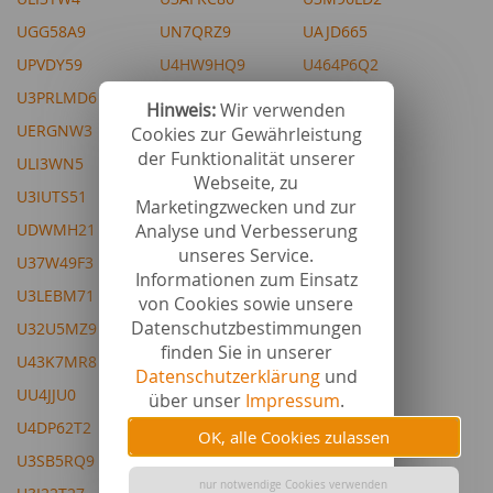
UGG58A9
UN7QRZ9
UAJD665
UPVDY59
U4HW9HQ9
U464P6Q2
U3PRLMD6
U4EIXEZ4
U3T5XMR5
Hinweis:
Wir verwenden
UERGNW3
U459UGQ6
U3N3Z2Y6
Cookies zur Gewährleistung
der Funktionalität unserer
ULI3WN5
U34ISIJ9
UJTGBC8
Webseite, zu
U3IUTS51
U3FHJ499
UIYM2L0
Marketingzwecken und zur
Analyse und Verbesserung
UDWMH21
U3FHJ4B5
U4ABTNZ0
unseres Service.
U37W49F3
U3Y7VUC7
U4JKWQ44
Informationen zum Einsatz
U3LEBM71
U33NYB57
U3XD48Z5
von Cookies sowie unsere
Datenschutzbestimmungen
U32U5MZ9
UC8ZDU4
U3FHJSE6
finden Sie in unserer
U43K7MR8
UN7QXQ2
U3BAFGU7
Datenschutzerklärung
und
UU4JJU0
U35DN5F2
über unser
Impressum
.
U4DP62T2
U34ITUR3
OK, alle Cookies zulassen
U3SB5RQ9
U3GCEPQ6
nur notwendige Cookies verwenden