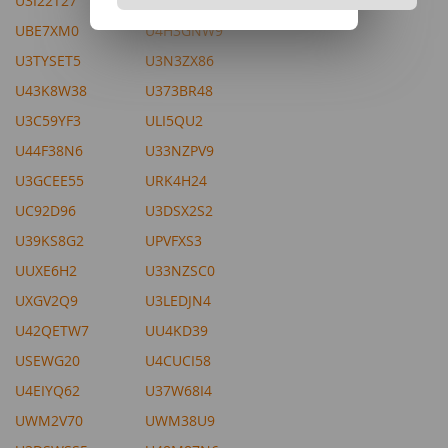
U3I22T27
U42QF245
UBE7XM0
U4H3GNW9
U3TYSET5
U3N3ZX86
U43K8W38
U373BR48
U3C59YF3
ULI5QU2
U44F38N6
U33NZPV9
U3GCEE55
URK4H24
UC92D96
U3DSX2S2
U39KS8G2
UPVFXS3
UUXE6H2
U33NZSC0
UXGV2Q9
U3LEDJN4
U42QETW7
UU4KD39
USEWG20
U4CUCI58
U4EIYQ62
U37W68I4
UWM2V70
UWM38U9