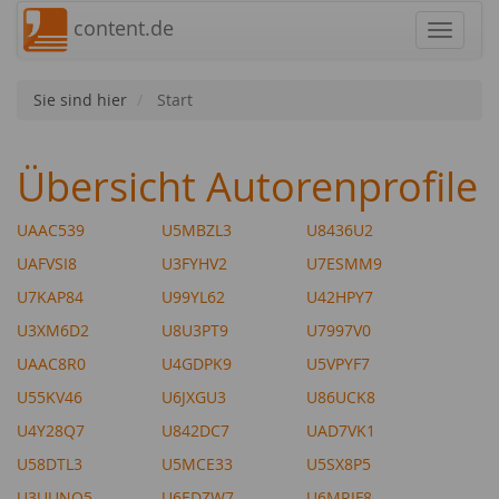
content.de
Navigat
Sie sind hier
Start
Übersicht Autorenprofile
UAAC539
U5MBZL3
U8436U2
UAFVSI8
U3FYHV2
U7ESMM9
U7KAP84
U99YL62
U42HPY7
U3XM6D2
U8U3PT9
U7997V0
UAAC8R0
U4GDPK9
U5VPYF7
U55KV46
U6JXGU3
U86UCK8
U4Y28Q7
U842DC7
UAD7VK1
U58DTL3
U5MCE33
U5SX8P5
U3UUNQ5
U6EDZW7
U6MRJF8