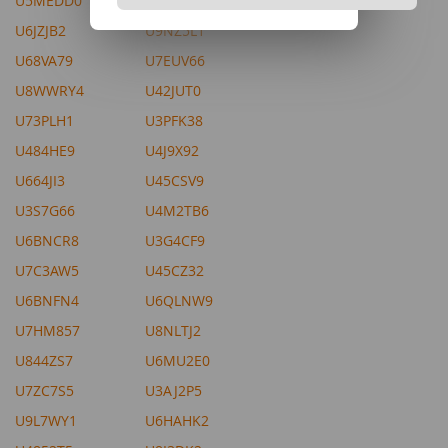
U5MEDD0
U8U6TE7
U6JZJB2
U9NZ5L1
U68VA79
U7EUV66
U8WWRY4
U42JUT0
U73PLH1
U3PFK38
U484HE9
U4J9X92
U664JI3
U45CSV9
U3S7G66
U4M2TB6
U6BNCR8
U3G4CF9
U7C3AW5
U45CZ32
U6BNFN4
U6QLNW9
U7HM857
U8NLTJ2
U844ZS7
U6MU2E0
U7ZC7S5
U3AJ2P5
U9L7WY1
U6HAHK2