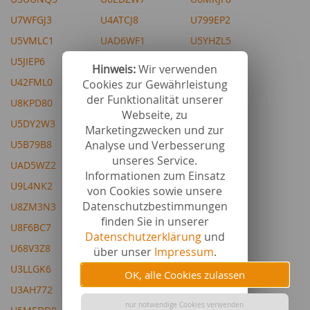
U7WFGJ3
U4ATCJ8
U799EP2
U5VMLC1
UAD6WF1
U5YHZL5
U5JIEP6
U5MCKK3
U3AGJB8
Hinweis:
Wir verwenden
U42FML0
U842KL6
U8RCCE4
Cookies zur Gewährleistung
der Funktionalität unserer
U8KPD80
U3S5H35
U6TCBW2
Webseite, zu
U5DY2W3
U6EE6U4
UA7MH44
Marketingzwecken und zur
Analyse und Verbesserung
U5B79B8
U3XP8A0
U7TQES3
unseres Service.
UAD5WZ2
U86TRT0
U7KE2T2
Informationen zum Einsatz
U9L4NK2
U9UHFX3
U5B9QA3
von Cookies sowie unsere
Datenschutzbestimmungen
U8ZM3N3
U4LY8P7
U3PE3U9
finden Sie in unserer
U8F6BC7
U52VD96
U9A2SN7
Datenschutzerklärung
und
U68V3Z8
U6K2C79
über unser
Impressum
.
U3LLGK6
U4SL346
OK, alle Cookies zulassen
U3AH772
U8RDXE7
nur notwendige Cookies verwenden