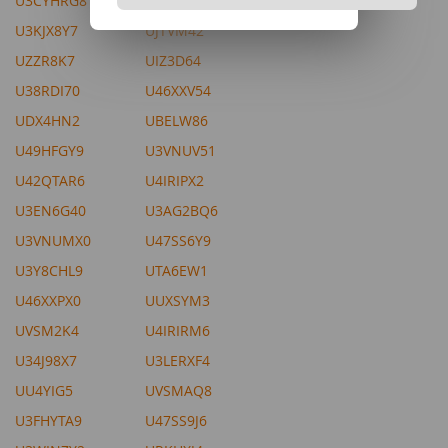
U3CYHRG8
U34J9CB8
U3KJX8Y7
UJTVM42
UZZR8K7
UIZ3D64
U38RDI70
U46XXV54
UDX4HN2
UBELW86
U49HFGY9
U3VNUV51
U42QTAR6
U4IRIPX2
U3EN6G40
U3AG2BQ6
U3VNUMX0
U47SS6Y9
U3Y8CHL9
UTA6EW1
U46XXPX0
UUXSYM3
UVSM2K4
U4IRIRM6
U34J98X7
U3LERXF4
UU4YIG5
UVSMAQ8
U3FHYTA9
U47SS9J6