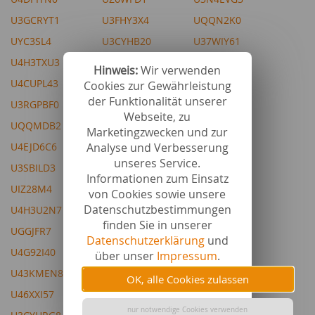
U3GCRYT1
U3FHY3X4
UQQN2K0
UYC3SL4
U3CYHB20
U37WIY61
U4H3TXU3
U3NX8VE7
U3TZ7TH9
Hinweis:
Wir verwenden
U4CUPL43
USFBBQ4
USFBLR3
Cookies zur Gewährleistung
der Funktionalität unserer
U3RGPBF0
U3DTBMA4
U4BZW2L4
Webseite, zu
UQQMDB2
UGGJS85
UGGK4W9
Marketingzwecken und zur
Analyse und Verbesserung
U4EJD6C6
U47SREP4
U3UU26N2
unseres Service.
U3SBILD3
U4DPJBX2
U4AC9J89
Informationen zum Einsatz
UIZ28M4
U42QSS30
U4JLCJV6
von Cookies sowie unsere
Datenschutzbestimmungen
U4H3U2N7
U3PS3987
UBELHA7
finden Sie in unserer
UGGJFR7
U45AALY5
U4AC9KA4
Datenschutzerklärung
und
U4G92I40
U3PS3UK5
über unser
Impressum
.
U43KMEN8
U4CUQPI7
OK, alle Cookies zulassen
U46XXI57
UP2ZWR6
nur notwendige Cookies verwenden