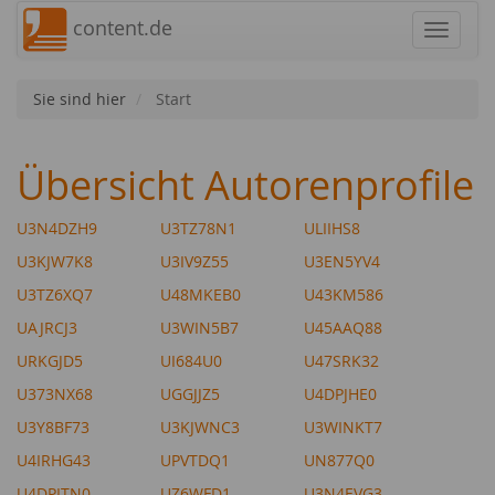
content.de
Navigat
Sie sind hier
Start
Übersicht Autorenprofile
U3N4DZH9
U3TZ78N1
ULIIHS8
U3KJW7K8
U3IV9Z55
U3EN5YV4
U3TZ6XQ7
U48MKEB0
U43KM586
UAJRCJ3
U3WIN5B7
U45AAQ88
URKGJD5
UI684U0
U47SRK32
U373NX68
UGGJJZ5
U4DPJHE0
U3Y8BF73
U3KJWNC3
U3WINKT7
U4IRHG43
UPVTDQ1
UN877Q0
U4DPITN0
UZ6WFD1
U3N4EVG3